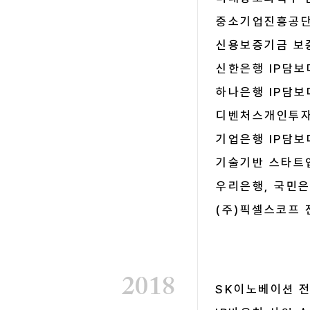
중소기업진흥공단
신용보증기금 보
신한은행 IP담
하나은행 IP담
디벤처스개인투자
​기업은행 IP담
기술기반 스타트업
우리은행, 국민은
​(주)픽셀스코프
2018
SK이노베이션 