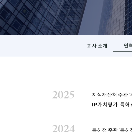
연
회사 소개
2025
​지식재산처 주관 
IP가치평가 특허
2024
​특허청 주관 '특